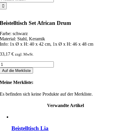
nach:
Beistelltisch Set African Drum
Farbe: schwarz
Material: Stahl, Keramik
Info: 1x Ø x H: 40 x 42 cm, 1x Ø x H: 46 x 48 cm
33,17
€
zzgl. MwSt.
Beistelltisch
Set
Auf die Merkliste
African
Drum
Meine Merkliste:
Menge
Es befinden sich keine Produkte auf der Merkliste.
Verwandte Artikel
Beistelltisch Lia