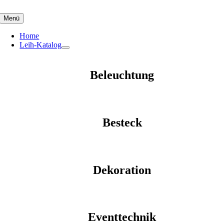
Skip
to
Menü
content
Home
Leih-Katalog
Beleuchtung
Besteck
Dekoration
Eventtechnik