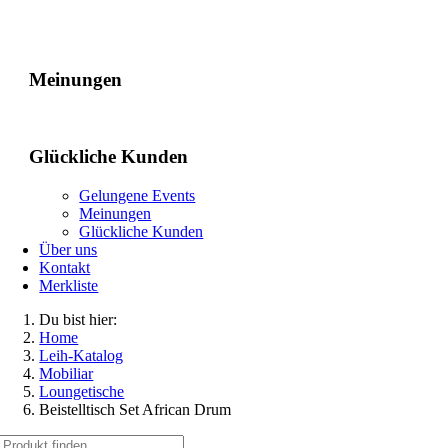
Gelungene Events
Meinungen
Glückliche Kunden
Gelungene Events
Meinungen
Glückliche Kunden
Über uns
Kontakt
Merkliste
Du bist hier:
Home
Leih-Katalog
Mobiliar
Loungetische
Beistelltisch Set African Drum
Suche