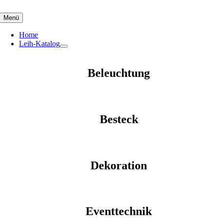
Skip
to
Menü
content
Home
Leih-Katalog
Beleuchtung
Besteck
Dekoration
Eventtechnik