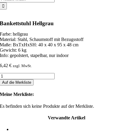
nach:
Bankettstuhl Hellgrau
Farbe: hellgrau
Material: Stahl, Schaumstoff mit Bezugsstoff
Maße: BxTxHxSH: 40 x 40 x 95 x 48 cm
Gewicht: 6 kg
Info: gepolstert, stapelbar, nur indoor
6,42
€
zzgl. MwSt.
Bankettstuhl
Hellgrau
Auf die Merkliste
Menge
Meine Merkliste:
Es befinden sich keine Produkte auf der Merkliste.
Verwandte Artikel