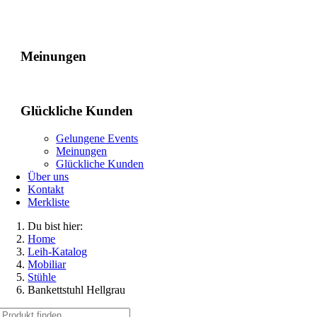
Gelungene Events
Meinungen
Glückliche Kunden
Gelungene Events
Meinungen
Glückliche Kunden
Über uns
Kontakt
Merkliste
Du bist hier:
Home
Leih-Katalog
Mobiliar
Stühle
Bankettstuhl Hellgrau
Suche