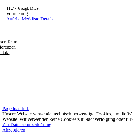
11,77
€
zzgl. MwSt.
Vermietung
Auf die Merkliste
Details
ntdecken
ser Team
ferenzen
ntakt
olgen
iten
pressum
tenschutzerklärung
sere AGB
Page load link
Unsere Website verwendet technisch notwendige Cookies, um die Waren
Website. Wir verwenden keine Cookies zur Nachverfolgung oder für e
Zur Datenschutzerklärung
Akzeptieren