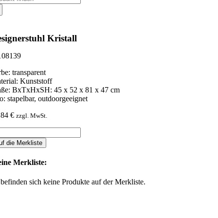
ch:
signerstuhl Kristall
08139
rbe: transparent
terial: Kunststoff
ße: BxTxHxSH: 45 x 52 x 81 x 47 cm
fo: stapelbar, outdoorgeeignet
,84
€
zzgl. MwSt.
signerstuhl
stall
uf die Merkliste
nge
ine Merkliste:
 befinden sich keine Produkte auf der Merkliste.