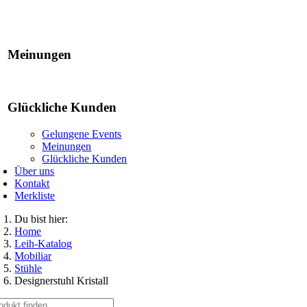
Gelungene Events
Meinungen
Glückliche Kunden
Gelungene Events
Meinungen
Glückliche Kunden
Über uns
Kontakt
Merkliste
Du bist hier:
Home
Leih-Katalog
Mobiliar
Stühle
Designerstuhl Kristall
che