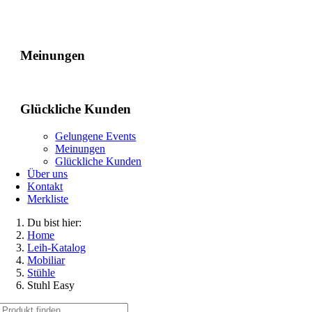
Gelungene Events
Meinungen
Glückliche Kunden
Gelungene Events
Meinungen
Glückliche Kunden
Über uns
Kontakt
Merkliste
Du bist hier:
Home
Leih-Katalog
Mobiliar
Stühle
Stuhl Easy
Suche