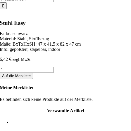
nach:
Stuhl Easy
Farbe: schwarz
Material: Stahl, Stoffbezug
Maße: BxTxHxSH: 47 x 41,5 x 82 x 47 cm
Info: gepolstert, stapelbar, indoor
6,42
€
zzgl. MwSt.
Stuhl
Easy
Auf die Merkliste
Menge
Meine Merkliste:
Es befinden sich keine Produkte auf der Merkliste.
Verwandte Artikel