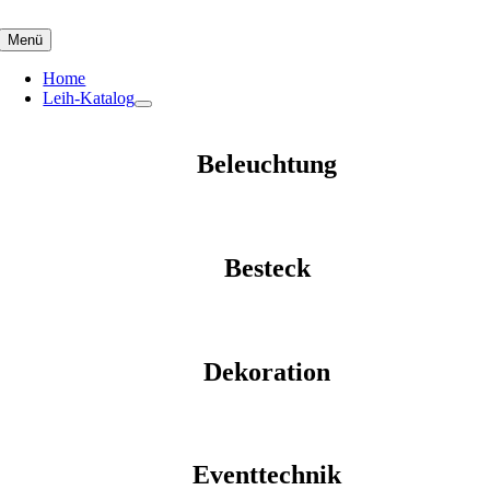
Skip
to
Menü
content
Home
Leih-Katalog
Beleuchtung
Besteck
Dekoration
Eventtechnik