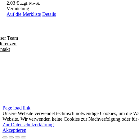
2,03
€
zzgl. MwSt.
Vermietung
Auf die Merkliste
Details
ntdecken
ser Team
ferenzen
ntakt
olgen
iten
pressum
tenschutzerklärung
sere AGB
Page load link
Unsere Website verwendet technisch notwendige Cookies, um die Waren
Website. Wir verwenden keine Cookies zur Nachverfolgung oder für e
Zur Datenschutzerklärung
Akzeptieren