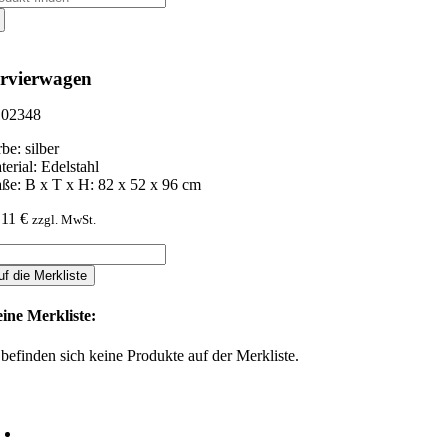
ch:
rvierwagen
02348
be: silber
terial: Edelstahl
ße: B x T x H: 82 x 52 x 96 cm
,11
€
zzgl. MwSt.
rvierwagen
nge
uf die Merkliste
ine Merkliste:
 befinden sich keine Produkte auf der Merkliste.