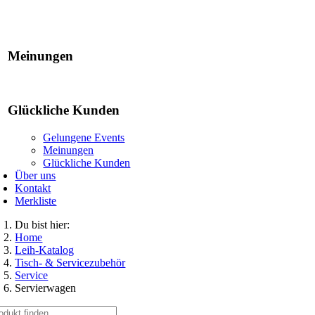
Gelungene Events
Meinungen
Glückliche Kunden
Gelungene Events
Meinungen
Glückliche Kunden
Über uns
Kontakt
Merkliste
Du bist hier:
Home
Leih-Katalog
Tisch- & Servicezubehör
Service
Servierwagen
che