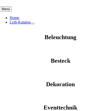
Skip
to
Menü
content
Home
Leih-Katalog
Beleuchtung
Besteck
Dekoration
Eventtechnik