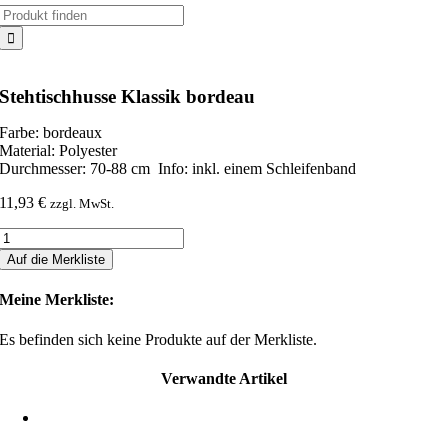
Suche
nach:
Stehtischhusse Klassik bordeau
Farbe: bordeaux
Material: Polyester
Durchmesser: 70-88 cm Info: inkl. einem Schleifenband
11,93
€
zzgl. MwSt.
Stehtischhusse
Klassik
Auf die Merkliste
bordeau
Menge
Meine Merkliste:
Es befinden sich keine Produkte auf der Merkliste.
Verwandte Artikel