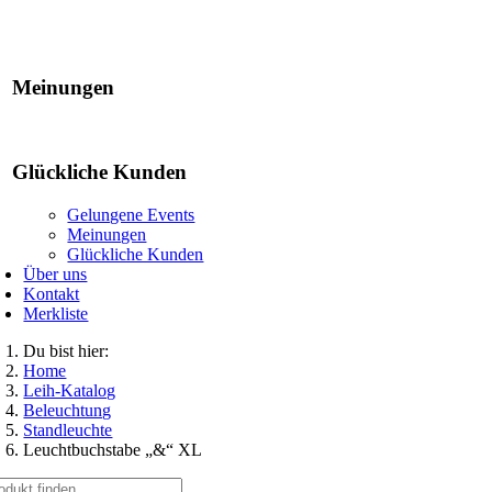
Gelungene Events
Meinungen
Glückliche Kunden
Gelungene Events
Meinungen
Glückliche Kunden
Über uns
Kontakt
Merkliste
Du bist hier:
Home
Leih-Katalog
Beleuchtung
Standleuchte
Leuchtbuchstabe „&“ XL
che