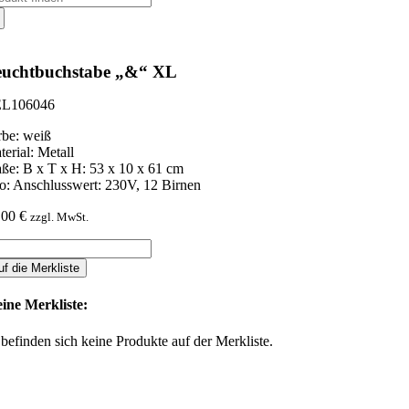
ch:
euchtbuchstabe „&“ XL
L106046
rbe: weiß
terial: Metall
ße: B x T x H: 53 x 10 x 61 cm
fo: Anschlusswert: 230V, 12 Birnen
,00
€
zzgl. MwSt.
uchtbuchstabe
"
uf die Merkliste
L
nge
ine Merkliste:
 befinden sich keine Produkte auf der Merkliste.