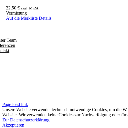
22,50
€
zzgl. MwSt.
Vermietung
Auf die Merkliste
Details
ntdecken
ser Team
ferenzen
ntakt
olgen
iten
pressum
tenschutzerklärung
sere AGB
Page load link
Unsere Website verwendet technisch notwendige Cookies, um die Waren
Website. Wir verwenden keine Cookies zur Nachverfolgung oder für e
Zur Datenschutzerklärung
Akzeptieren