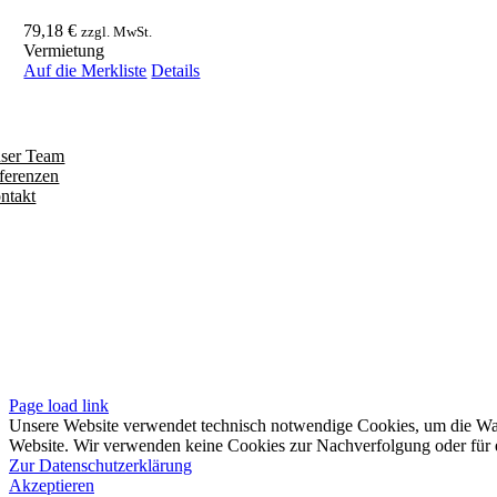
79,18
€
zzgl. MwSt.
Vermietung
Auf die Merkliste
Details
ntdecken
ser Team
ferenzen
ntakt
olgen
iten
pressum
tenschutzerklärung
sere AGB
Page load link
Unsere Website verwendet technisch notwendige Cookies, um die Waren
Website. Wir verwenden keine Cookies zur Nachverfolgung oder für e
Zur Datenschutzerklärung
Akzeptieren