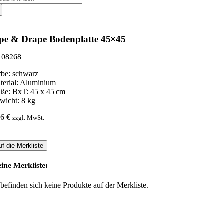
ch:
pe & Drape Bodenplatte 45×45
08268
rbe: schwarz
terial: Aluminium
ße: BxT: 45 x 45 cm
wicht: 8 kg
96
€
zzgl. MwSt.
pe
uf die Merkliste
ape
denplatte
ine Merkliste:
x45
nge
 befinden sich keine Produkte auf der Merkliste.