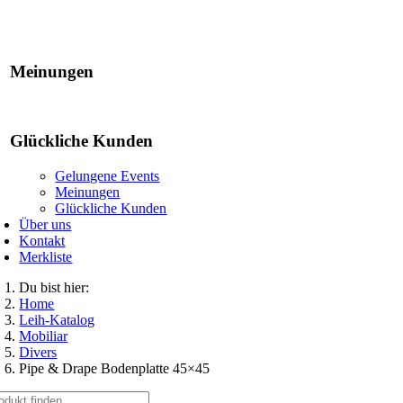
Gelungene Events
Meinungen
Glückliche Kunden
Gelungene Events
Meinungen
Glückliche Kunden
Über uns
Kontakt
Merkliste
Du bist hier:
Home
Leih-Katalog
Mobiliar
Divers
Pipe & Drape Bodenplatte 45×45
che